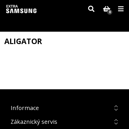
Vzhledem k aktuální situaci se může dodání dílů, které nejsou skladem,
zpozdit. Děkujeme za pochopení.
0
ALIGATOR
Informace
Zákaznický servis