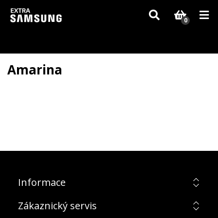
Vzhledem k aktuální situaci se může dodání dílů, které nejsou skladem,
zpozdit. Děkujeme za pochopení.
0
Amarina
Informace
Zákaznický servis