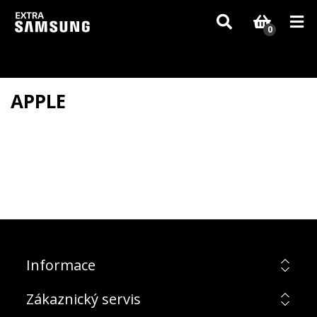
Vzhledem k aktuální situaci se může dodání dílů, které nejsou skladem,
zpozdit. Děkujeme za pochopení.
0
APPLE
Informace
Zákaznický servis