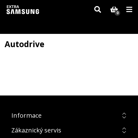
Vzhledem k aktuální situaci se může dodání dílů, které nejsou skladem,
zpozdit. Děkujeme za pochopení.
0
Autodrive
Informace
Zákaznický servis