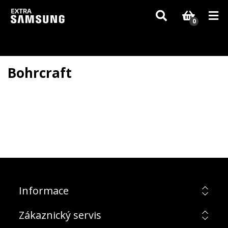
Vzhledem k aktuální situaci se může dodání dílů, které nejsou skladem,
zpozdit. Děkujeme za pochopení.
0
Bohrcraft
Informace
Zákaznický servis