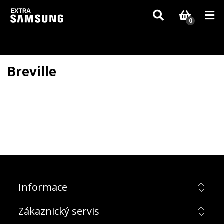
Vzhledem k aktuální situaci se může dodání dílů, které nejsou skladem,
zpozdit. Děkujeme za pochopení.
0
Breville
Informace
Zákaznický servis