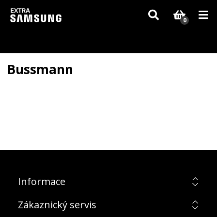
Vzhledem k aktuální situaci se může dodání dílů, které nejsou skladem,
zpozdit. Děkujeme za pochopení.
0
Bussmann
Informace
Zákaznický servis