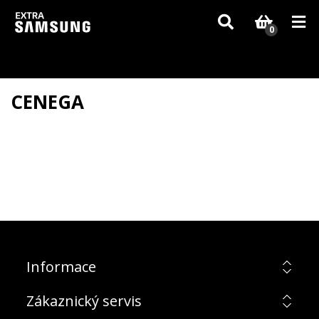
Vzhledem k aktuální situaci se může dodání dílů, které nejsou skladem,
zpozdit. Děkujeme za pochopení.
0
CENEGA
Informace
Zákaznický servis