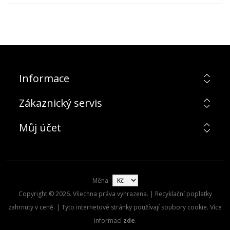
Informace
Zákaznický servis
Můj účet
Měna
Copyright © 2026. Všechna práva vyhrazena. | Recyklační poplatky
zahrnuty v ceně. | Tyto internetové stránky používají soubory cookie. Více
informací
zde
.