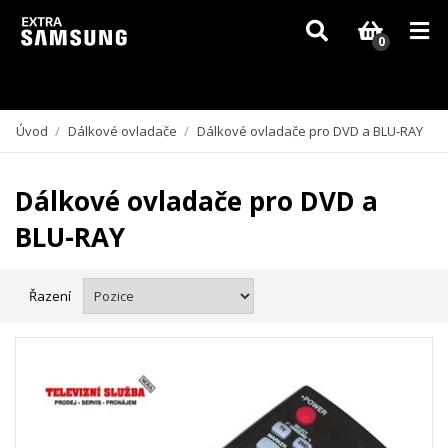
Vzhledem k aktuální situaci se může dodání dílů, které nejsou skladem,
zpozdit. Děkujeme za pochopení.
0
Úvod
/
Dálkové ovladače
/
Dálkové ovladače pro DVD a BLU-RAY
Dálkové ovladače pro DVD a
BLU-RAY
Řazení