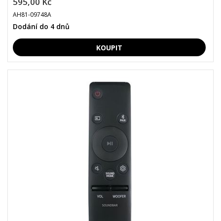
595,00 Kč
AH81-09748A
Dodání do 4 dnů