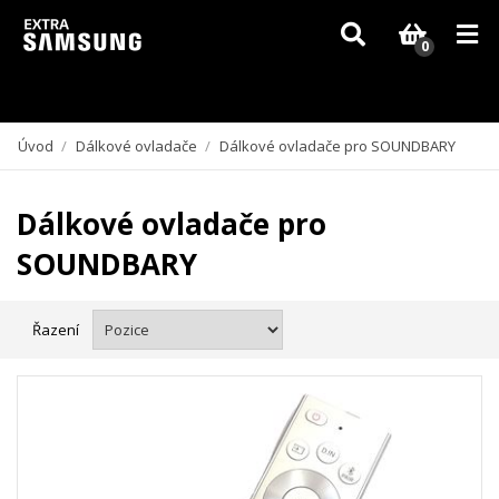
Vzhledem k aktuální situaci se může dodání dílů, které nejsou skladem,
zpozdit. Děkujeme za pochopení.
0
Úvod
/
Dálkové ovladače
/
Dálkové ovladače pro SOUNDBARY
Dálkové ovladače pro
SOUNDBARY
Řazení