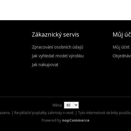
Zákaznický servis
Můj úč
Zpracování osobních údajů
Můj účet
Jak vyhledat model výrobku
Objednáv
Jak nakupovat
Měna
zena. | Recyklační poplatky zahrnuty v ceně. | Tyto internetové stránky použív
Powered by
nopCommerce