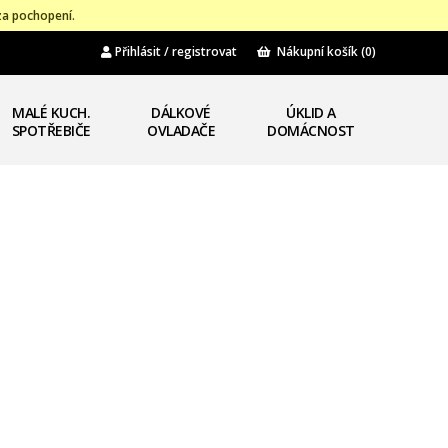
za pochopení.
Přihlásit / registrovat
Nákupní košík
(0)
MALÉ KUCH.
DÁLKOVÉ
ÚKLID A
SPOTŘEBIČE
OVLADAČE
DOMÁCNOST