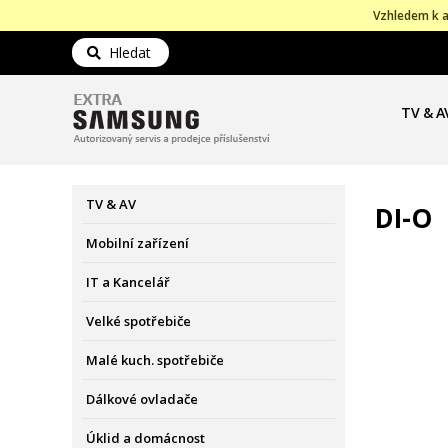
Vzhledem k a
Hledat
TV & A
TV & AV
DI-O
Mobilní zařízení
IT a Kancelář
Velké spotřebiče
Malé kuch. spotřebiče
Dálkové ovladače
Úklid a domácnost