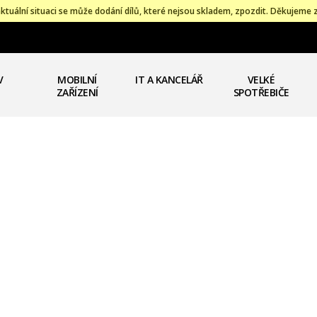
ktuální situaci se může dodání dílů, které nejsou skladem, zpozdit. Děkujeme 
V
MOBILNÍ
IT A KANCELÁŘ
VELKÉ
ZAŘÍZENÍ
SPOTŘEBIČE