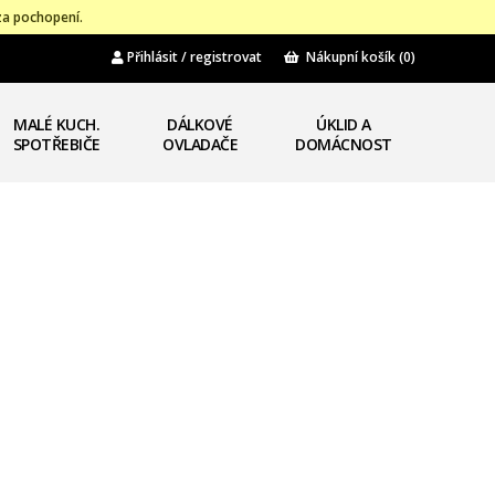
za pochopení.
Přihlásit / registrovat
Nákupní košík
(0)
MALÉ KUCH.
DÁLKOVÉ
ÚKLID A
SPOTŘEBIČE
OVLADAČE
DOMÁCNOST