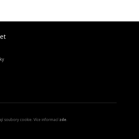
et
ky
ají soubory cookie. Více informací
zde
.