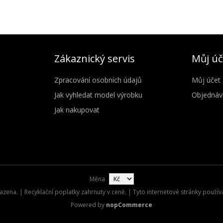
Zákaznický servis
Můj úč
Zpracování osobních údajů
Můj účet
Jak vyhledat model výrobku
Objednáv
Jak nakupovat
Měna
zena. | Recyklační poplatky zahrnuty v ceně. | Tyto internetové stránky použív
Powered by
nopCommerce