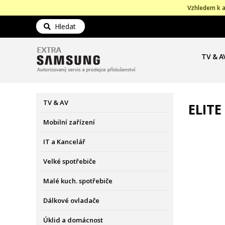
Vzhledem k a
Hledat
TV & A
TV & AV
ELITE
Mobilní zařízení
IT a Kancelář
Velké spotřebiče
Malé kuch. spotřebiče
Dálkové ovladače
Úklid a domácnost