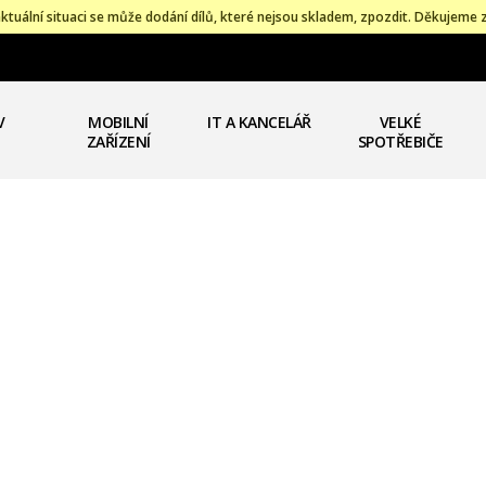
ktuální situaci se může dodání dílů, které nejsou skladem, zpozdit. Děkujeme 
V
MOBILNÍ
IT A KANCELÁŘ
VELKÉ
ZAŘÍZENÍ
SPOTŘEBIČE