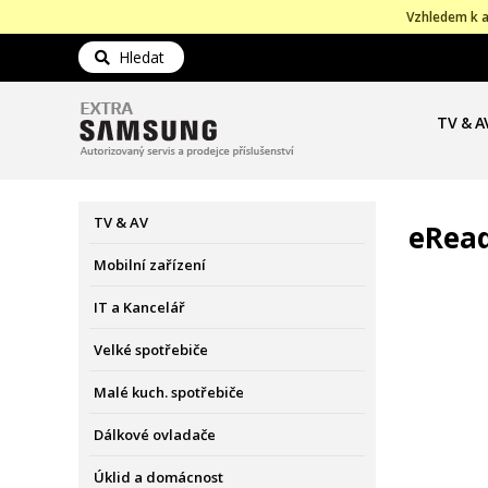
Vzhledem k a
Hledat
TV & A
TV & AV
eRea
Mobilní zařízení
IT a Kancelář
Velké spotřebiče
Malé kuch. spotřebiče
Dálkové ovladače
Úklid a domácnost