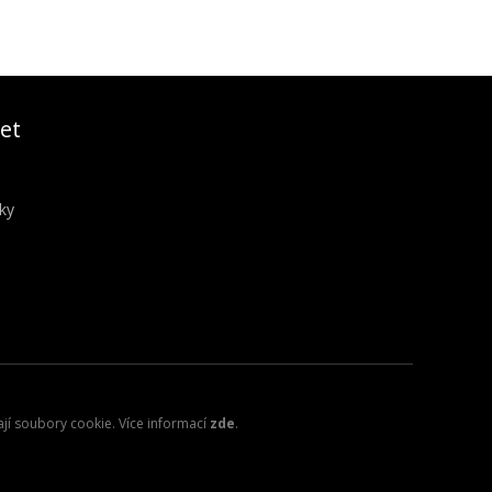
et
ky
ají soubory cookie. Více informací
zde
.