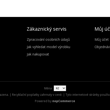
Zákaznický servis
Můj úč
Zpracování osobních údajů
Můj účet
Jak vyhledat model výrobku
Objednáv
Jak nakupovat
Měna
zena. | Recyklační poplatky zahrnuty v ceně. | Tyto internetové stránky použív
Powered by
nopCommerce