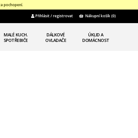
za pochopení.
Přihlásit / registrovat
Nákupní košík
(0)
MALÉ KUCH.
DÁLKOVÉ
ÚKLID A
SPOTŘEBIČE
OVLADAČE
DOMÁCNOST