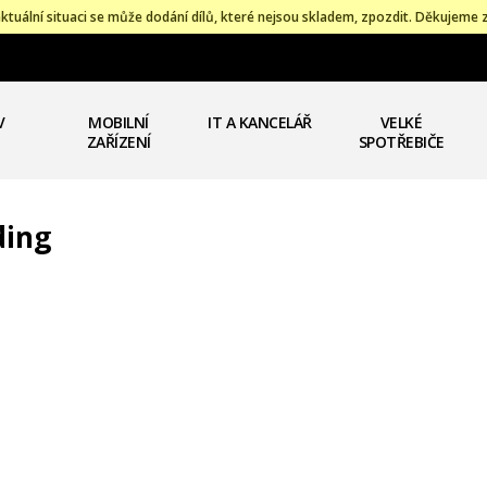
ktuální situaci se může dodání dílů, které nejsou skladem, zpozdit. Děkujeme 
V
MOBILNÍ
IT A KANCELÁŘ
VELKÉ
ZAŘÍZENÍ
SPOTŘEBIČE
ding