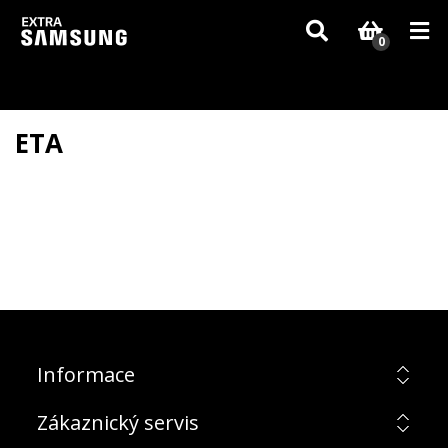
Vzhledem k aktuální situaci se může dodání dílů, které nejsou skladem,
zpozdit. Děkujeme za pochopení.
0
ETA
Informace
Zákaznický servis