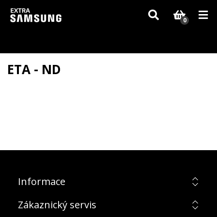
Vzhledem k aktuální situaci se může dodání dílů, které nejsou skladem,
zpozdit. Děkujeme za pochopení.
0
ETA - ND
Informace
Zákaznický servis