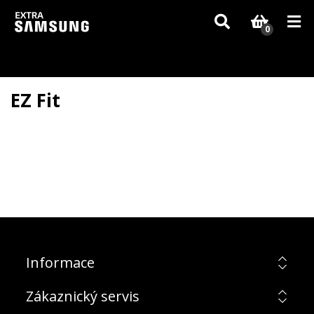
Vzhledem k aktuální situaci se může dodání dílů, které nejsou skladem,
zpozdit. Děkujeme za pochopení.
0
EZ Fit
Informace
Zákaznický servis