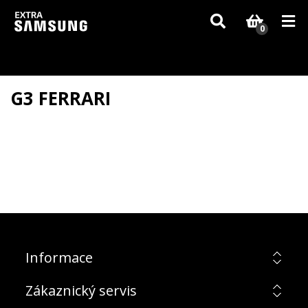
Vzhledem k aktuální situaci se může dodání dílů, které nejsou skladem,
zpozdit. Děkujeme za pochopení.
0
G3 FERRARI
Informace
Zákaznický servis