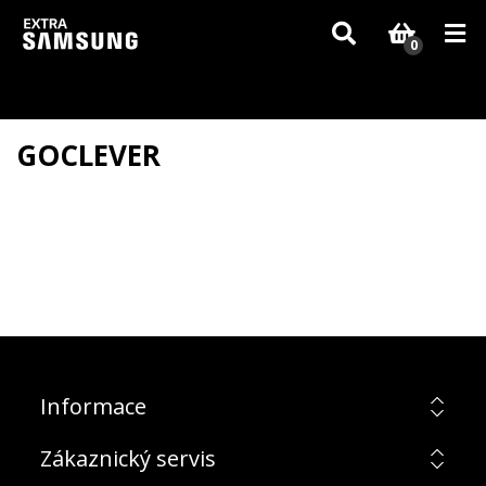
Vzhledem k aktuální situaci se může dodání dílů, které nejsou skladem,
zpozdit. Děkujeme za pochopení.
0
GOCLEVER
Informace
Zákaznický servis