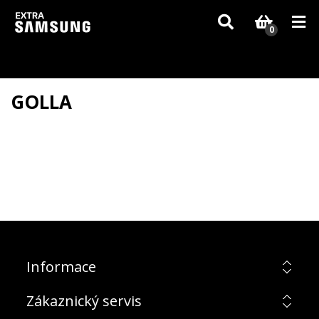
Vzhledem k aktuální situaci se může dodání dílů, které nejsou skladem,
zpozdit. Děkujeme za pochopení.
0
GOLLA
Informace
Zákaznický servis