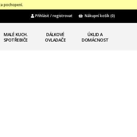
za pochopení.
Přihlásit / registrovat
Nákupní košík
(0)
MALÉ KUCH.
DÁLKOVÉ
ÚKLID A
SPOTŘEBIČE
OVLADAČE
DOMÁCNOST