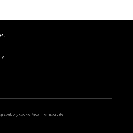
et
ky
ají soubory cookie. Více informací
zde
.