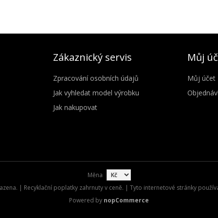
Zákaznický servis
Můj úč
Zpracování osobních údajů
Můj účet
Jak vyhledat model výrobku
Objednáv
Jak nakupovat
Měna
zena. | Recyklační poplatky zahrnuty v ceně. | Tyto internetové stránky použív
Powered by
nopCommerce