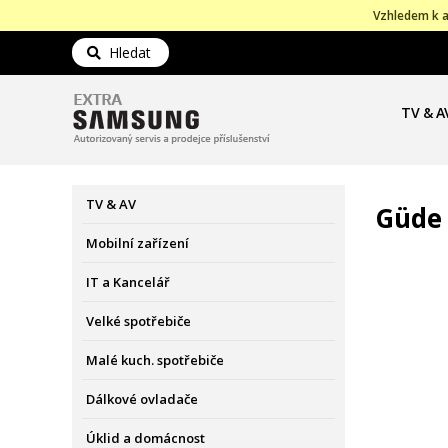
Vzhledem k a
Hledat
TV & A
TV & AV
Güde
Mobilní zařízení
IT a Kancelář
Velké spotřebiče
Malé kuch. spotřebiče
Dálkové ovladače
Úklid a domácnost