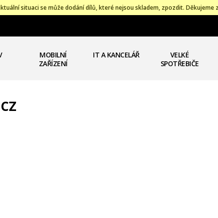
ktuální situaci se může dodání dílů, které nejsou skladem, zpozdit. Děkujeme 
V
MOBILNÍ
IT A KANCELÁŘ
VELKÉ
ZAŘÍZENÍ
SPOTŘEBIČE
 CZ