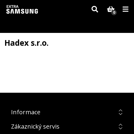
Vzhledem k aktuální situaci se může dodání dílů, které nejsou skladem,
zpozdit. Děkujeme za pochopení.
0
Hadex s.r.o.
Informace
Zákaznický servis