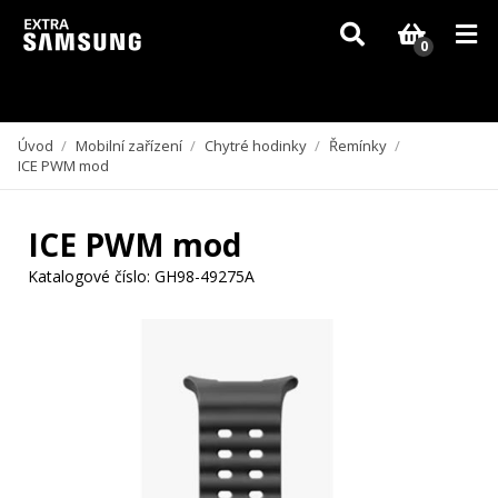
Vzhledem k aktuální situaci se může dodání dílů, které nejsou skladem,
zpozdit. Děkujeme za pochopení.
0
Úvod
/
Mobilní zařízení
/
Chytré hodinky
/
Řemínky
/
ICE PWM mod
ICE PWM mod
Katalogové číslo:
GH98-49275A