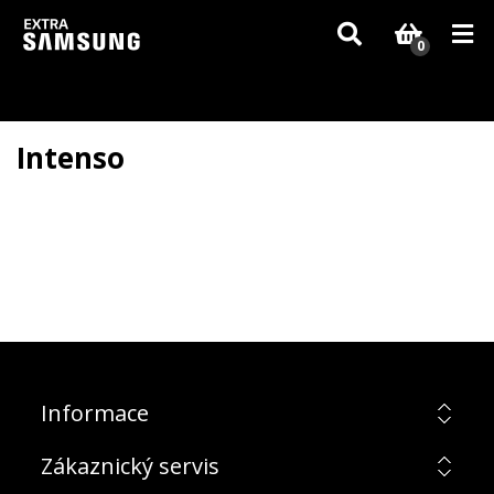
Vzhledem k aktuální situaci se může dodání dílů, které nejsou skladem,
zpozdit. Děkujeme za pochopení.
0
Intenso
Informace
Zákaznický servis