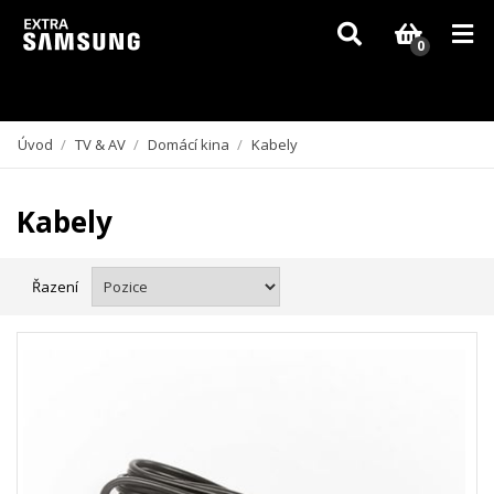
Vzhledem k aktuální situaci se může dodání dílů, které nejsou skladem,
zpozdit. Děkujeme za pochopení.
0
Úvod
/
TV & AV
/
Domácí kina
/
Kabely
Kabely
Řazení