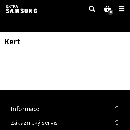
Vzhledem k aktuální situaci se může dodání dílů, které nejsou skladem,
zpozdit. Děkujeme za pochopení.
0
Kert
Informace
Zákaznický servis