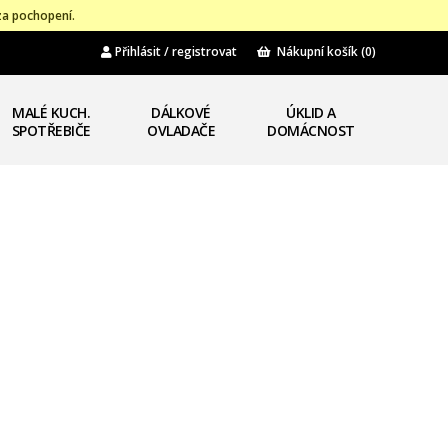
za pochopení.
Přihlásit / registrovat
Nákupní košík
(0)
MALÉ KUCH.
DÁLKOVÉ
ÚKLID A
SPOTŘEBIČE
OVLADAČE
DOMÁCNOST