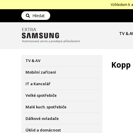
Vzhledem k a
Hledat
TV & A
TV & AV
Kopp
Mobilní zařízení
IT a Kancelář
Velké spotřebiče
Malé kuch. spotřebiče
Dálkové ovladače
Úklid a domácnost