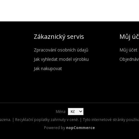
Zákaznický servis
Můj úč
Zpracování osobních údajů
Můj účet
Jak vyhledat model výrobku
Objednáv
Jak nakupovat
Měna
zena. | Recyklační poplatky zahrnuty v ceně. | Tyto internetové stránky použív
Powered by
nopCommerce