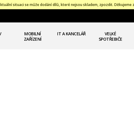
ktuální situaci se může dodání dílů, které nejsou skladem, zpozdit. Děkujeme 
V
MOBILNÍ
IT A KANCELÁŘ
VELKÉ
ZAŘÍZENÍ
SPOTŘEBIČE