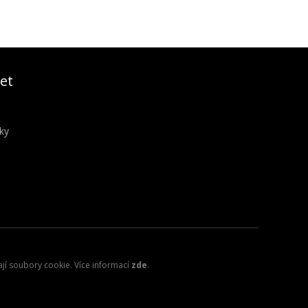
et
ky
ají soubory cookie. Více informací
zde
.