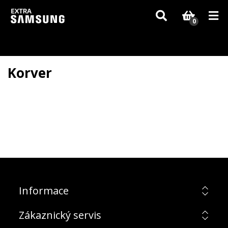
Vzhledem k aktuální situaci se může dodání dílů, které nejsou skladem,
zpozdit. Děkujeme za pochopení.
0
Korver
Informace
Zákaznický servis