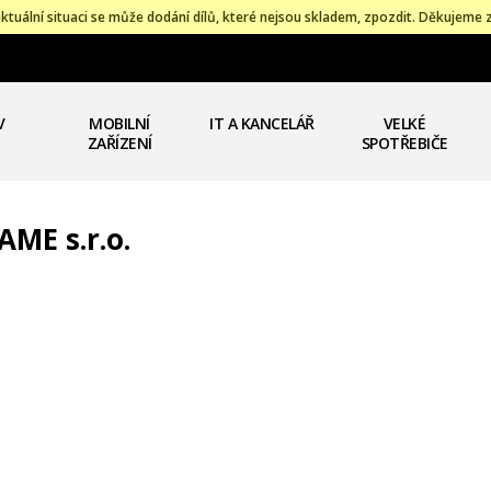
ktuální situaci se může dodání dílů, které nejsou skladem, zpozdit. Děkujeme 
V
MOBILNÍ
IT A KANCELÁŘ
VELKÉ
ZAŘÍZENÍ
SPOTŘEBIČE
AME s.r.o.