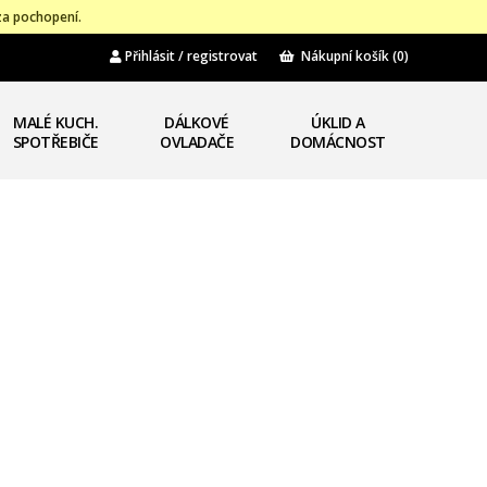
za pochopení.
Přihlásit / registrovat
Nákupní košík
(0)
MALÉ KUCH.
DÁLKOVÉ
ÚKLID A
SPOTŘEBIČE
OVLADAČE
DOMÁCNOST