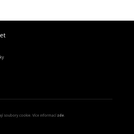
et
ky
ají soubory cookie. Více informací
zde
.