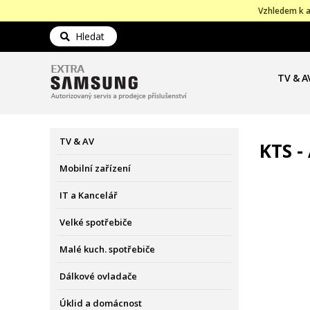
Vzhledem k a
Hledat
TV & A
TV & AV
KTS - 
Mobilní zařízení
IT a Kancelář
Velké spotřebiče
Malé kuch. spotřebiče
Dálkové ovladače
Úklid a domácnost