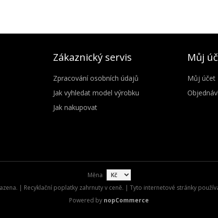
Zákaznický servis
Můj úč
Zpracování osobních údajů
Můj účet
Jak vyhledat model výrobku
Objednáv
Jak nakupovat
Měna
zena. | Recyklační poplatky zahrnuty v ceně. | Tyto internetové stránky použív
Powered by
nopCommerce