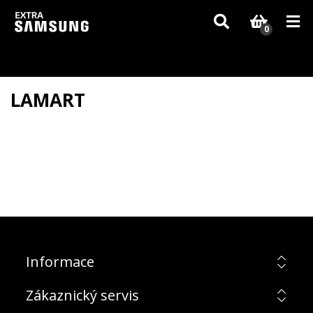
Vzhledem k aktuální situaci se může dodání dílů, které nejsou skladem,
zpozdit. Děkujeme za pochopení.
0
LAMART
Informace
Zákaznický servis