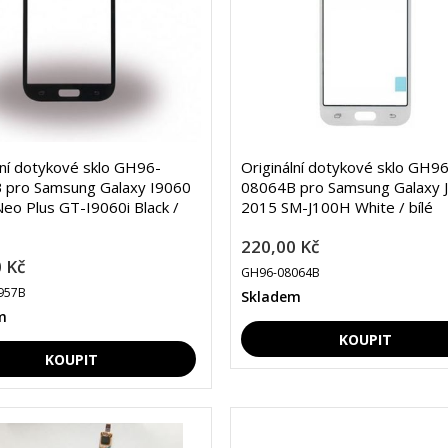
lní dotykové sklo GH96-
Originální dotykové sklo GH96
 pro Samsung Galaxy I9060
08064B pro Samsung Galaxy 
eo Plus GT-I9060i Black /
2015 SM-J100H White / bílé
220,00 Kč
 Kč
GH96-08064B
957B
Skladem
m