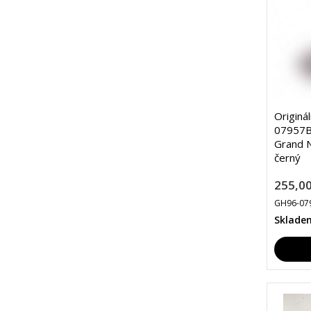
Originá
07957B
Grand N
černý
255,00
GH96-07
Sklade