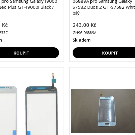
 pro Samsung Galaxy I9060
06889A pro Samsung Galaxy
eo Plus GT-I9060i Black /
S7582 Duos 2 GT-S7582 Whit
bílý
 Kč
243,00 Kč
833C
GH96-06889A
m
Skladem