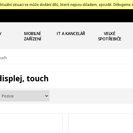
ktuální situaci se může dodání dílů, které nejsou skladem, zpozdit. Děkujeme 
V
MOBILNÍ
IT A KANCELÁŘ
VELKÉ
ZAŘÍZENÍ
SPOTŘEBIČE
touch
displej, touch