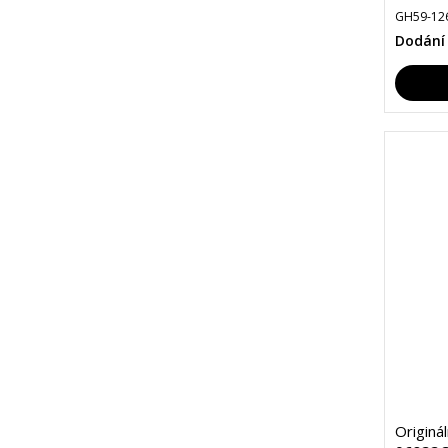
GH59-12
Dodání
Originá