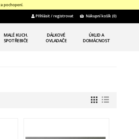
za pochopení.
Přihlásit / registrovat
Nákupní košík
(0)
MALÉ KUCH.
DÁLKOVÉ
ÚKLID A
SPOTŘEBIČE
OVLADAČE
DOMÁCNOST