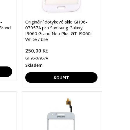
-
Originální dotykové sklo GH96-
Grand
07957A pro Samsung Galaxy
I9060 Grand Neo Plus GT-I9060i
White / bílé
250,00 Kč
GH96-07957A
Skladem