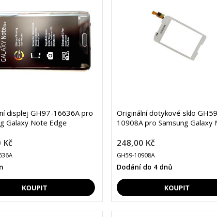
lní displej GH97-16636A pro
Originální dotykové sklo GH59
g Galaxy Note Edge
10908A pro Samsung Galaxy M
 Kč
248,00 Kč
636A
GH59-10908A
m
Dodání do 4 dnů