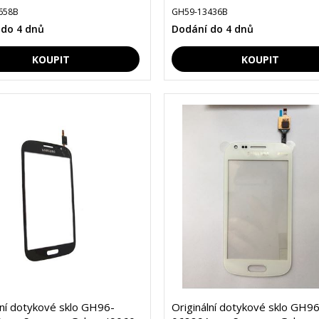
658B
GH59-13436B
 do 4 dnů
Dodání do 4 dnů
lní dotykové sklo GH96-
Originální dotykové sklo GH96