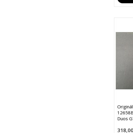
Originá
12658B
Duos GT
318,00