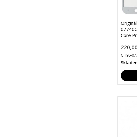
Originá
07740C
Core P
220,00
GH96-07
Sklade