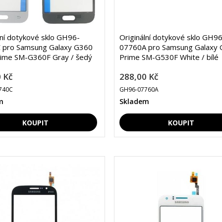
lní dotykové sklo GH96-
Originální dotykové sklo GH96
 pro Samsung Galaxy G360
07760A pro Samsung Galaxy 
rime SM-G360F Gray / šedý
Prime SM-G530F White / bílé
 Kč
288,00 Kč
740C
GH96-07760A
m
Skladem