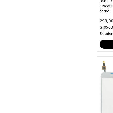
06833C
Grand N
černé
293,00
GH96-06
Sklade