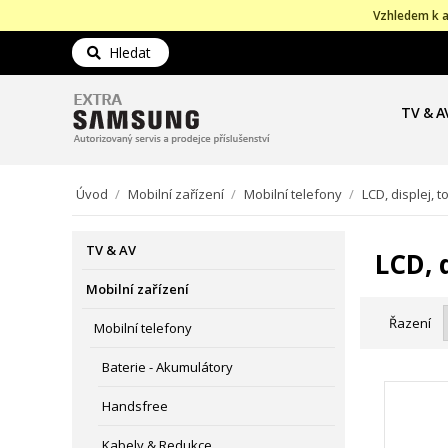
Vzhledem k a
Hledat
TV & A
Úvod
/
Mobilní zařízení
/
Mobilní telefony
/
LCD, displej, 
TV & AV
LCD, 
Mobilní zařízení
Řazení
Mobilní telefony
Baterie - Akumulátory
Handsfree
Kabely & Redukce