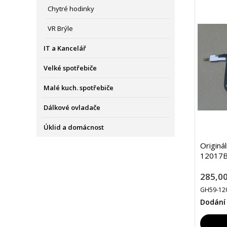
Chytré hodinky
VR Brýle
IT a Kancelář
Velké spotřebiče
Malé kuch. spotřebiče
Dálkové ovladače
Úklid a domácnost
Originá
12017B
285,00
GH59-12
Dodání