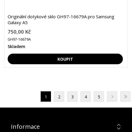
Originální dotykové sklo GH97-16679A pro Samsung
Galaxy A5
750,00 Kč
GH97-16679A
Skladem
1
2
3
4
5
Informace