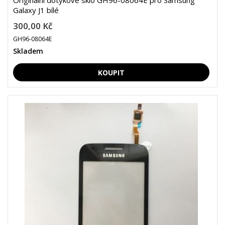
Originální dotykové sklo GH96-08064E pro Samsung
Galaxy J1 bílé
300,00 Kč
GH96-08064E
Skladem