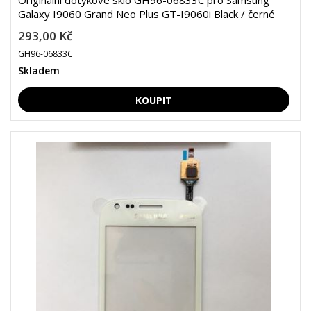
Originální dotykové sklo GH96-06833C pro Samsung
Galaxy I9060 Grand Neo Plus GT-I9060i Black / černé
293,00 Kč
GH96-06833C
Skladem