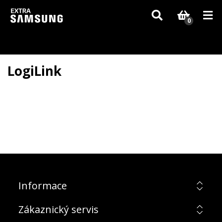
Vzhledem k aktuální situaci se může dodání dílů, které nejsou skladem,
zpozdit. Děkujeme za pochopení.
0
LogiLink
Informace
Zákaznický servis