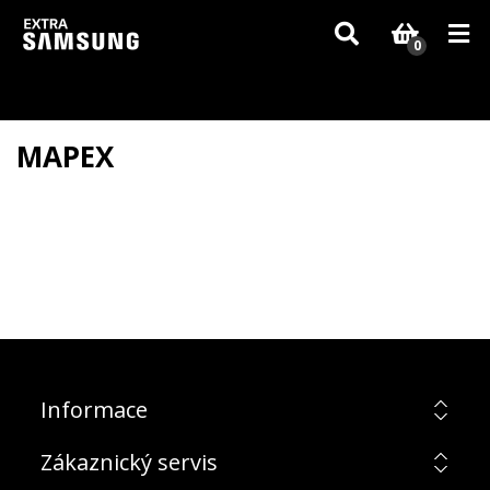
Vzhledem k aktuální situaci se může dodání dílů, které nejsou skladem,
zpozdit. Děkujeme za pochopení.
0
MAPEX
Informace
Zákaznický servis