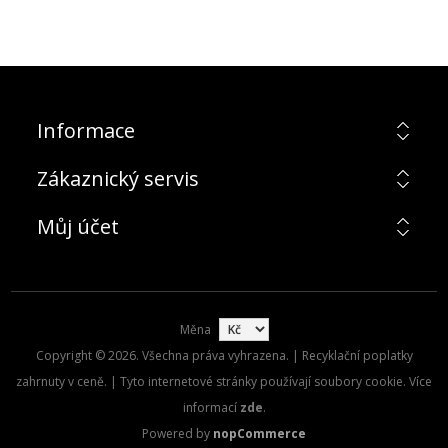
Informace
Zákaznický servis
Můj účet
Měna
Copyright © 2026. Všechna práva vyhrazena. | Recyklační poplatky
zahrnuty v ceně. | Tyto internetové stránky používají soubory cookie. Více
informací
zde
.
Powered by
nopCommerce