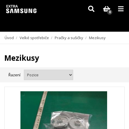
Vzhledem k aktuální situaci se může dodání dílů, které nejsou skladem,
zpozdit. Děkujeme za pochopení.
0
Úvod
/
Velké spotřebiče
/
Pračky a sušičky
/
Mezikusy
Mezikusy
Řazení