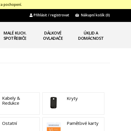
za pochopení.
Přihlásit / registrovat
Nákupní košík
(0)
MALÉ KUCH.
DÁLKOVÉ
ÚKLID A
SPOTŘEBIČE
OVLADAČE
DOMÁCNOST
Kabely &
Kryty
Redukce
Ostatní
Paměťové karty