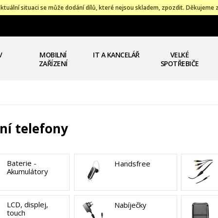
ktuální situaci se může dodání dílů, které nejsou skladem, zpozdit. Děkujeme 
V
MOBILNÍ
IT A KANCELÁŘ
VELKÉ
ZAŘÍZENÍ
SPOTŘEBIČE
ní telefony
Baterie -
Handsfree
Akumulátory
LCD, displej,
Nabíječky
touch