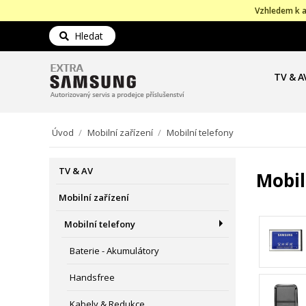
Vzhledem k a
Hledat
TV & A
Úvod
/
Mobilní zařízení
/
Mobilní telefony
TV & AV
Mobil
Mobilní zařízení
Mobilní telefony
Baterie - Akumulátory
Handsfree
Kabely & Redukce