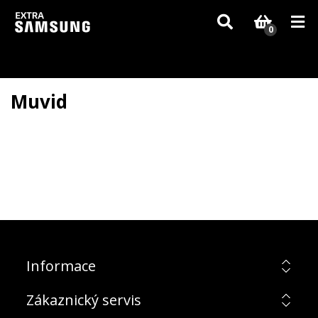
Vzhledem k aktuální situaci se může dodání dílů, které nejsou skladem,
zpozdit. Děkujeme za pochopení.
0
Muvid
Informace
Zákaznický servis