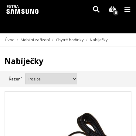
Vzhledem k aktuální situaci se může dodání dílů, které nejsou skladem,
zpozdit. Děkujeme za pochopení.
0
Úvod
/
Mobilní zařízení
/
Chytré hodinky
/
Nabíječky
Nabíječky
Řazení