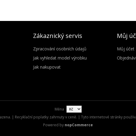
Zákaznický servis
Můj úč
Zpracování osobních údajů
Můj účet
Jak vyhledat model výrobku
Objednáv
Jak nakupovat
Měna
zena. | Recyklační poplatky zahrnuty v ceně. | Tyto internetové stránky použív
Powered by
nopCommerce