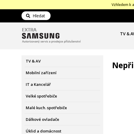
Vzhledem k a
Hledat
TV & A
TV & AV
Nepři
Mobilní zařízení
IT a Kancelář
Velké spotřebiče
Malé kuch. spotřebiče
Dálkové ovladače
Úklid a domácnost