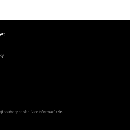
et
ky
ají soubory cookie. Více informací
zde
.