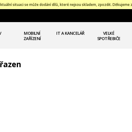
ktuální situaci se může dodání dílů, které nejsou skladem, zpozdit. Děkujeme 
V
MOBILNÍ
IT A KANCELÁŘ
VELKÉ
ZAŘÍZENÍ
SPOTŘEBIČE
řazen