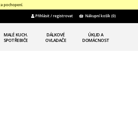
za pochopení.
Přihlásit / registrovat
Nákupní košík
(0)
MALÉ KUCH.
DÁLKOVÉ
ÚKLID A
SPOTŘEBIČE
OVLADAČE
DOMÁCNOST