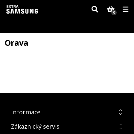
Vzhledem k aktuální situaci se může dodání dílů, které nejsou skladem,
zpozdit. Děkujeme za pochopení.
0
Orava
Informace
Zákaznický servis