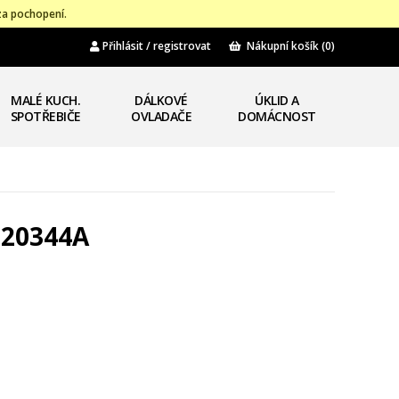
za pochopení.
Přihlásit / registrovat
Nákupní košík
(0)
MALÉ KUCH.
DÁLKOVÉ
ÚKLID A
SPOTŘEBIČE
OVLADAČE
DOMÁCNOST
7-20344A