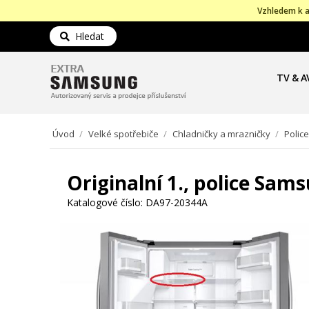
Vzhledem k a
Hledat
TV & A
Úvod
/
Velké spotřebiče
/
Chladničky a mrazničky
/
Police
Originalní 1., police Sam
Katalogové číslo:
DA97-20344A