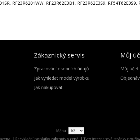
01SR, RF23R6201WW, RF23R62E3B1, RF23R62E3S9, RF54T62E3S9, 
Zákaznický servis
Můj úč
Zpracování osobních údajů
Můj účet
Jak vyhledat model výrobku
Objednáv
Jak nakupovat
Měna
zena. | Recyklační poplatky zahrnuty v ceně. | Tyto internetové stránky použív