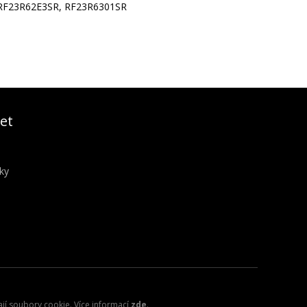
RF23R62E3SR, RF23R6301SR
et
ky
ají soubory cookie. Více informací
zde
.