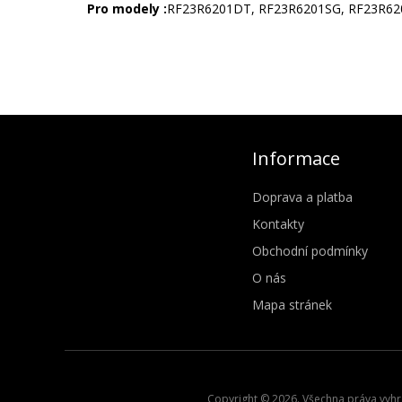
Pro modely :
RF23R6201DT, RF23R6201SG, RF23R62
Informace
Doprava a platba
Kontakty
Obchodní podmínky
O nás
Mapa stránek
Copyright © 2026. Všechna práva vyhra