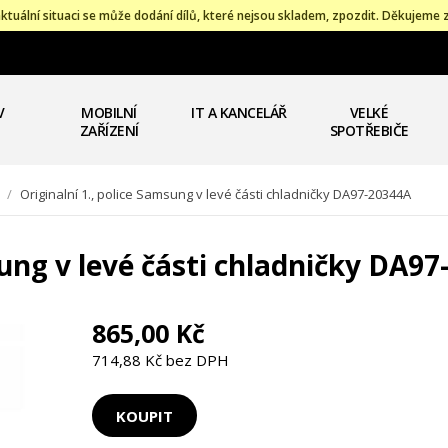
ktuální situaci se může dodání dílů, které nejsou skladem, zpozdit. Děkujeme 
V
MOBILNÍ
IT A KANCELÁŘ
VELKÉ
ZAŘÍZENÍ
SPOTŘEBIČE
/
Originalní 1., police Samsung v levé části chladničky DA97-20344A
sung v levé části chladničky DA9
865,00 Kč
714,88 Kč bez DPH