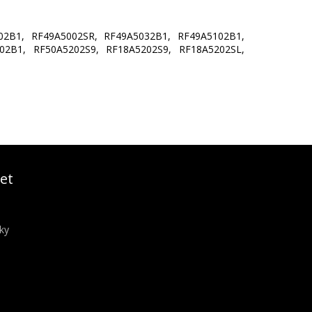
02B1, RF49A5002SR, RF49A5032B1, RF49A5102B1,
02B1, RF50A5202S9, RF18A5202S9, RF18A5202SL,
et
ky