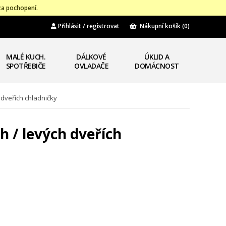
za pochopení.
Přihlásit / registrovat
Nákupní košík
(0)
MALÉ KUCH.
DÁLKOVÉ
ÚKLID A
SPOTŘEBIČE
OVLADAČE
DOMÁCNOST
 dveřích chladničky
h / levých dveřích