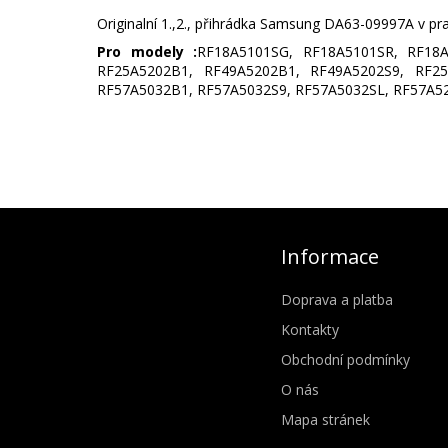
Originalní 1.,2., přihrádka Samsung DA63-09997A v pra
Pro modely :
RF18A5101SG, RF18A5101SR, RF18
RF25A5202B1, RF49A5202B1, RF49A5202S9, RF25
RF57A5032B1, RF57A5032S9, RF57A5032SL, RF57A5
Informace
Doprava a platba
Kontakty
Obchodní podmínky
O nás
Mapa stránek