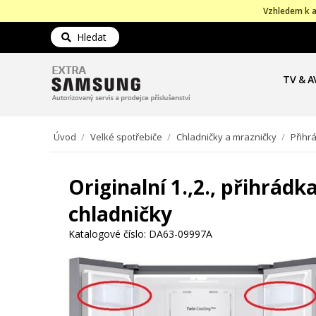
Vzhledem k a
Hledat
TV & A
Úvod
/
Velké spotřebiče
/
Chladničky a mrazničky
/
Přihr
Originalní 1.,2., přihrá
chladničky
Katalogové číslo:
DA63-09997A