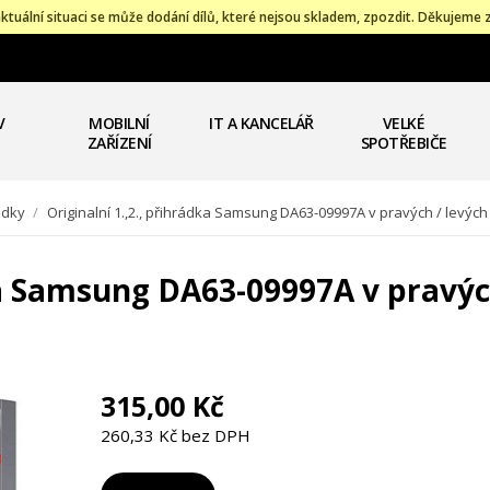
ktuální situaci se může dodání dílů, které nejsou skladem, zpozdit. Děkujeme 
V
MOBILNÍ
IT A KANCELÁŘ
VELKÉ
ZAŘÍZENÍ
SPOTŘEBIČE
ádky
/
Originalní 1.,2., přihrádka Samsung DA63-09997A v pravých / levých
dka Samsung DA63-09997A v pravýc
315,00 Kč
260,33 Kč bez DPH