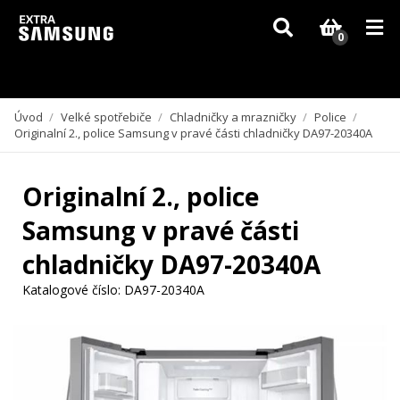
Vzhledem k aktuální situaci se může dodání dílů, které nejsou skladem,
zpozdit. Děkujeme za pochopení.
0
Úvod
/
Velké spotřebiče
/
Chladničky a mrazničky
/
Police
/
Originalní 2., police Samsung v pravé části chladničky DA97-20340A
Originalní 2., police
Samsung v pravé části
chladničky DA97-20340A
Katalogové číslo:
DA97-20340A