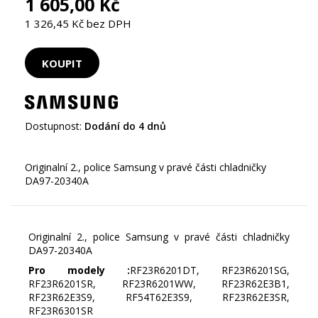
1 605,00 Kč
1 326,45 Kč bez DPH
Dostupnost:
Dodání do 4 dnů
Originalní 2., police Samsung v pravé části chladničky
Originalní 2., police Samsung v pravé části chladničky
DA97-20340A
Pro modely :
RF23R6201DT, RF23R6201SG,
RF23R6201SR, RF23R6201WW, RF23R62E3B1,
RF23R62E3S9, RF54T62E3S9, RF23R62E3SR,
RF23R6301SR