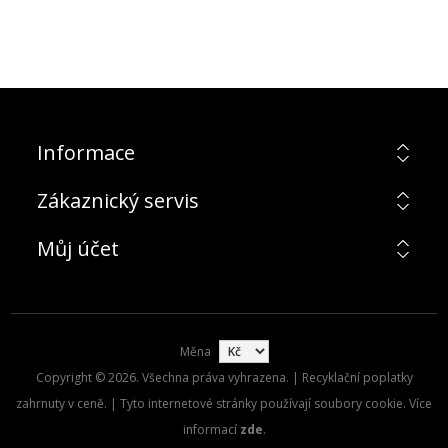
Informace
Zákaznický servis
Můj účet
Měna
Copyright © 2026. Všechna práva vyhrazena. | Recyklační poplatky
zahrnuty v ceně. | Tyto internetové stránky používají soubory cookie. Více
informací
zde
.