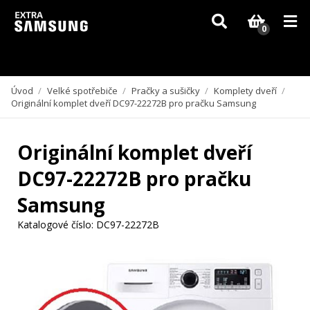
Vzhledem k aktuální situaci se může dodání dílů, které nejsou skladem,
zpozdit. Děkujeme za pochopení.
0
Úvod
/
Velké spotřebiče
/
Pračky a sušičky
/
Komplety dveří
/
Originální komplet dveří DC97-22272B pro pračku Samsung
Originální komplet dveří
DC97-22272B pro pračku
Samsung
Katalogové číslo:
DC97-22272B