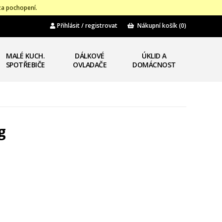
za pochopení.
Přihlásit / registrovat
Nákupní košík
(0)
MALÉ KUCH.
DÁLKOVÉ
ÚKLID A
SPOTŘEBIČE
OVLADAČE
DOMÁCNOST
g