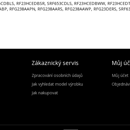
5CDBLS, RF23HCEDBSR, SRF653CDLS, RF23HCEDBWW, RF23HCEDT
ABP, RFG238AAPN, RFG238AARS, RFG238AAWP, RFG23DERS, SRF6
Zákaznický servis
Můj úč
Zpracování osobních údajů
Můj účet
Jak vyhledat model výrobku
Objednáv
Jak nakupovat