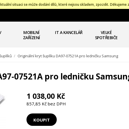
ktuální situaci se může dodání dílů, které nejsou skladem, zpozdit. Děkujeme 
V
MOBILNÍ
IT A KANCELÁŘ
VELKÉ
ZAŘÍZENÍ
SPOTŘEBIČE
šuplíků
/
Originální kryt šuplíku DA97-07521A pro ledničku Samsung
DA97-07521A pro ledničku Samsun
1 038,00 Kč
857,85 Kč bez DPH