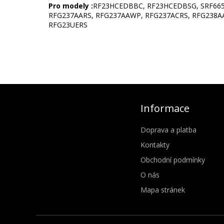
Pro modely :
RF23HCEDBBC, RF23HCEDBSG, SRF66
RFG237AARS, RFG237AAWP, RFG237ACRS, RFG238A
RFG23UERS
Informace
Doprava a platba
Kontakty
Obchodní podmínky
O nás
Mapa stránek