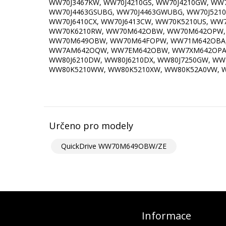
WW70J3467KW, WW70J4210GS, WW70J4210GW, WW70
WW70J4463GSUBG, WW70J4463GWUBG, WW70J5210G
WW70J6410CX, WW70J6413CW, WW70K5210US, WW
WW70K6210RW, WW70M642OBW, WW70M642OPW,
WW70M649OBW, WW70M64FOPW, WW71M642OBA, 
WW7AM642OQW, WW7EM642OBW, WW7XM642OPA, WW
WW80J6210DW, WW80J6210DX, WW80J7250GW, WW8
WW80K5210WW, WW80K5210XW, WW80K52A0VW, 
Určeno pro modely
QuickDrive WW70M649OBW/ZE
Informace