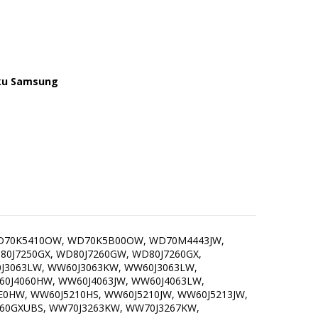
čku Samsung
 WD70K5410OW, WD70K5B00OW, WD70M4443JW,
J7250GX, WD80J7260GW, WD80J7260GX,
J3063LW, WW60J3063KW, WW60J3063LW,
0J4060HW, WW60J4063JW, WW60J4063LW,
E0HW, WW60J5210HS, WW60J5210JW, WW60J5213JW,
260GXUBS, WW70J3263KW, WW70J3267KW,