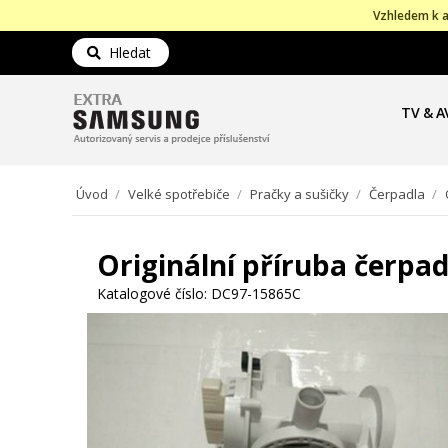
Vzhledem k a
Hledat
TV & A
Úvod
/
Velké spotřebiče
/
Pračky a sušičky
/
Čerpadla
/
Originální příruba čerp
Katalogové číslo:
DC97-15865C