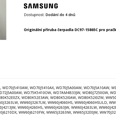
Dostupnost:
Dodání do 4 dnů
Originální příruba čerpadla DC97-15865C pro pra
, WD70J5410AW, WD70J5410AX, WD70J5A00AW, WD70J5A10AW,
72J5A00AW, WD75K5410OW, WD7AM4B33JW, WD80J7250GW, WD80
0K52E0ZX, WD80K52E3AW, WD80K52I0AW, WD80K52I0ZW, WW50
0J3263LW, WW60J3267LW, WW60J4060HS, WW60J4060HSULD, WW6
J4213JW, WW60J4260HS, WW60J4263JW, WW60J4263LW, WW60J42
0J6210DX, WW60J6210FW, WW65J3263IW, WW65J32E0JW, WW70J3