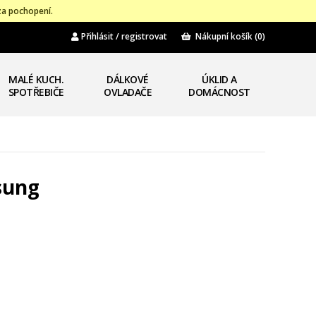
za pochopení.
Přihlásit / registrovat
Nákupní košík
(0)
MALÉ KUCH.
DÁLKOVÉ
ÚKLID A
SPOTŘEBIČE
OVLADAČE
DOMÁCNOST
sung