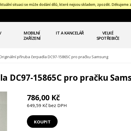
ktuální situaci se může dodání dílů, které nejsou skladem, zpozdit. Děkujeme 
V
MOBILNÍ
IT A KANCELÁŘ
VELKÉ
ZAŘÍZENÍ
SPOTŘEBIČE
Originální příruba čerpadla DC97-15865C pro pračku Samsung
adla DC97-15865C pro pračku Sam
786,00 Kč
649,59 Kč bez DPH