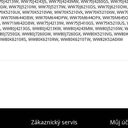
J4213IW, WW70J4243JS, WW70J4243MW, WW70J4260GS, WW70J42
W, WW70J5210IW, WW70J5217IW, WW70J6210DS, WW70J6210DW,
70K5210UX, WW70K5210VW, WW70K5210VX, WW70K5210XW, WW7
 WW70M644OBW, WW70M644OPW, WW70M644OPX, WW70M645
WW71M642OBW, WW75J4213IW, WW75J5410GS, WW75K5210US,
80J4213GS, WW80J4213KW, WW80J4243MW, WW80J5210IW, WW8
0J7250GX, WW80J7260GW, WW80J7260GX, WW80K5210VG, WW80K
WW80K6210RS, WW80K6210RW, WW80K6210TW, WW82K52A0XW
Zákaznický servis
Můj úč