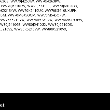
63GS, WW70J4263IW, WW70J4263KW,
 WW70J6210FW, WW70J6410CS, WW70J6410CW,
0K5213YW, WW70K5410UX, WW70K5410UXUFH,
OBM, WW70M645OCM, WW70M645OPW,
 WW75K5210YW, WW7AK52A0VW, WW7AM642OPW,
0J5410GS, WW80J5410GX, WW80J6210DS,
5210VS, WW80K5210VW, WW80K5210VX,
et