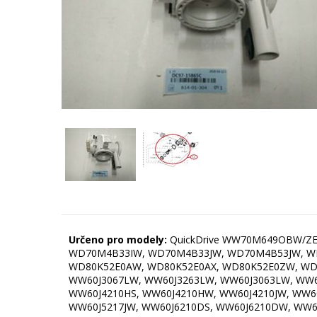
Určeno pro modely:
QuickDrive WW70M649OBW/ZE
WD70M4B33IW, WD70M4B33JW, WD70M4B53JW, WD
WD80K52E0AW, WD80K52E0AX, WD80K52E0ZW, WD8
WW60J3067LW, WW60J3263LW, WW60J3063LW, WW6
WW60J4210HS, WW60J4210HW, WW60J4210JW, WW60
WW60J5217JW, WW60J6210DS, WW60J6210DW, WW6