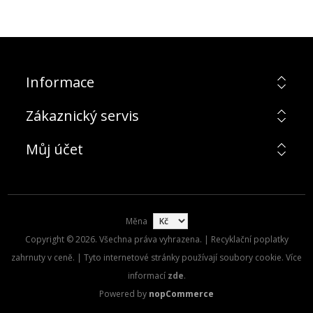
Informace
Zákaznický servis
Můj účet
Měna
Copyright © 2026. Všechna práva vyhrazena. | Recyklační poplatky
zahrnuty v ceně. | Tyto internetové stránky používají soubory cookie. Více
informací
zde
.
Powered by
nopCommerce