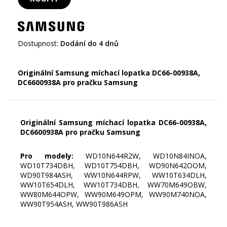
Dostupnost:
Dodání do 4 dnů
Originální Samsung míchací lopatka DC66-00938A,
DC6600938A pro pračku Samsung
Originální Samsung míchací lopatka DC66-00938A,
DC6600938A pro pračku Samsung
Pro modely:
WD10N644R2W, WD10N84INOA,
WD10T734DBH, WD10T754DBH, WD90N642OOM,
WD90T984ASH, WW10N644RPW, WW10T634DLH,
WW10T654DLH, WW10T734DBH, WW70M649OBW,
WW80M644OPW, WW90M649OPM, WW90M740NOA,
WW90T954ASH, WW90T986ASH