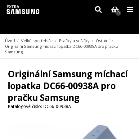
Vzhledem k aktuální situaci se může dodání dílů, které nejsou skladem,
zpozdit. Děkujeme za pochopení.
0
Úvod
/
Velké spotřebiče
/
Pračky a sušičky
/
Ostatní
/
Originální Samsung míchací lopatka DC66-00938A pro pračku
Samsung
Originální Samsung míchací
lopatka DC66-00938A pro
pračku Samsung
Katalogové číslo:
DC66-00938A