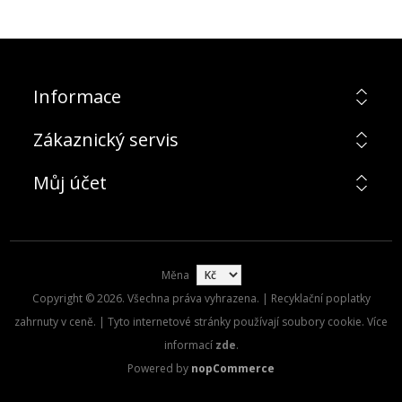
Informace
Zákaznický servis
Můj účet
Měna
Copyright © 2026. Všechna práva vyhrazena. | Recyklační poplatky
zahrnuty v ceně. | Tyto internetové stránky používají soubory cookie. Více
informací
zde
.
Powered by
nopCommerce