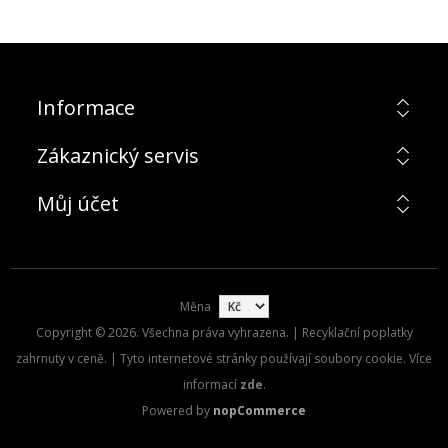
Informace
Zákaznický servis
Můj účet
Měna
Copyright © 2026. Všechna práva vyhrazena. | Recyklační poplatky
zahrnuty v ceně. | Tyto internetové stránky používají soubory cookie. Více
informací
zde
.
Powered by
nopCommerce