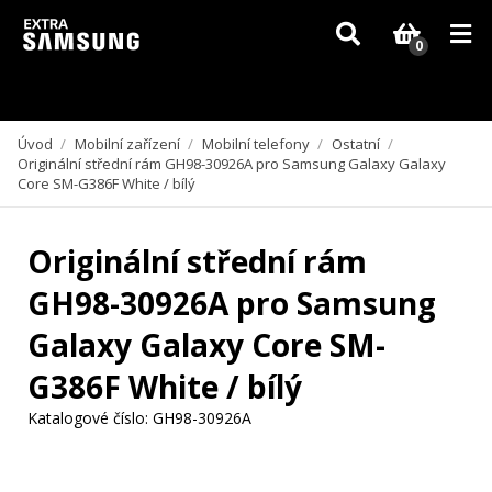
Vzhledem k aktuální situaci se může dodání dílů, které nejsou skladem,
zpozdit. Děkujeme za pochopení.
0
Úvod
/
Mobilní zařízení
/
Mobilní telefony
/
Ostatní
/
Originální střední rám GH98-30926A pro Samsung Galaxy Galaxy
Core SM-G386F White / bílý
Originální střední rám
GH98-30926A pro Samsung
Galaxy Galaxy Core SM-
G386F White / bílý
Katalogové číslo:
GH98-30926A