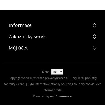
Informace
Zákaznický servis
Můj účet
Měna
Copyright © 2026. Všechna práva vyhrazena. | Recyklační poplatky
zahrnuty v ceně. | Tyto internetové stránky používají soubory cookie. Více
informací
zde
.
Powered by
nopCommerce