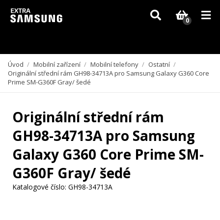
Vzhledem k aktuální situaci se může dodání dílů, které nejsou skladem,
zpozdit. Děkujeme za pochopení.
0
Úvod
/
Mobilní zařízení
/
Mobilní telefony
/
Ostatní
/
Originální střední rám GH98-34713A pro Samsung Galaxy G360 Core
Prime SM-G360F Gray/ šedé
Originální střední rám
GH98-34713A pro Samsung
Galaxy G360 Core Prime SM-
G360F Gray/ šedé
Katalogové číslo:
GH98-34713A