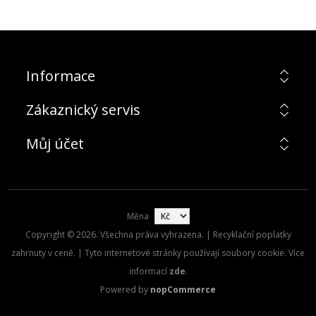
Informace
Zákaznický servis
Můj účet
Měna
Copyright © 2026. Všechna práva vyhrazena. | Recyklační poplatky
zahrnuty v ceně. | Tyto internetové stránky používají soubory cookie. Více
informací
zde
.
Powered by
nopCommerce