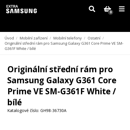
Vzhledem k aktuální situaci se může dodání dílů, které nejsou skladem,
zpozdit. Děkujeme za pochopení.
0
Úvod
/
Mobilní zařízení
/
Mobilní telefony
/
Ostatní
/
Originální střední rám pro Samsung Galaxy G361 Core Prime VE SM-
G361F White / bílé
Originální střední rám pro
Samsung Galaxy G361 Core
Prime VE SM-G361F White /
bílé
Katalogové číslo:
GH98-36730A